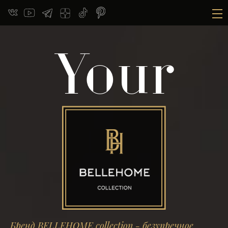
Your
Бренд BELLEHOME сollection - безупречное