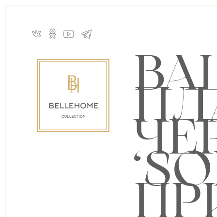
ВА
ПЛ
ЧЕ
‘SO
ПР