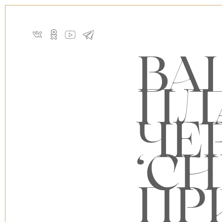
ВА
ПЛ
ЧЕ
‘C
ПР